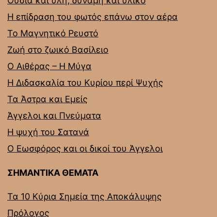
Ουσία και ύλη, δύναμη και υλικό
Η επίδραση του φωτός επάνω στον αέρα
Το Μαγνητικό Ρευστό
Ζωή στο ζωικό Βασίλειο
Ο Αιθέρας – Η Μύγα
Η Διδασκαλία του Κυρίου περί Ψυχής
Τα Άστρα και Εμείς
Άγγελοι και Πνεύματα
Η ψυχή του Σατανά
Ο Εωσφόρος και οι δικοί του Άγγελοι
ΣΗΜΑΝΤΙΚΑ ΘΕΜΑΤΑ
Τα 10 Κύρια Σημεία της Αποκάλυψης
Πρόλογος