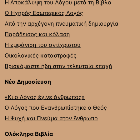
Η Αποκάλυψη του Λόγου μετά τη Βίβλο
Ο Ηχηρός Εσωτερικός Λογός
Από την αρχέγονη πνευματική δημιουργία
Παράδεισος και κόλαση
Η εμφάνιση του αντίχριστου
Οικολογικές καταστροφές
Βρισκόμαστε ήδη στην τελευταία εποχή
Νέα Δημοσίευση
«Κι ο Λόγος έγινε άνθρωπος»
Ο Λόγος που Ενανθρωπίστηκε ο Θεός
Η Ψυχή και Πνεύμα στον Άνθρωπο
Ολόκληρα Βιβλία