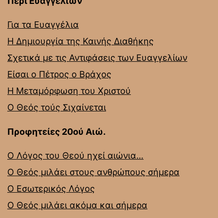
Περί Ευαγγελίων
Για τα Ευαγγέλια
Η Δημιουργία της Καινής Διαθήκης
Σχετικά με τις Αντιφάσεις των Ευαγγελίων
Είσαι ο Πέτρος ο Βράχος
Η Μεταμόρφωση του Χριστού
Ο Θεός τούς Σιχαίνεται
Προφητείες 20ού Αιώ.
Ο Λόγος του Θεού ηχεί αιώνια…
Ο Θεός μιλάει στους ανθρώπους σήμερα
Ο Εσωτερικός Λόγος
Ο Θεός μιλάει ακόμα και σήμερα