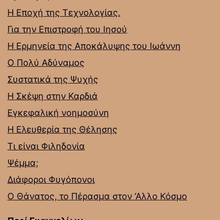
Η Εποχή της Τεχνολογίας.
Για την Επιστροφή του Ιησού
Η Ερμηνεία της Αποκάλυψης του Ιωάννη
Ο Πολύ Αδύναμος
Συστατικά της Ψυχής
Η Σκέψη στην Καρδιά
Εγκεφαλική νοημοσύνη
Η Ελευθερία της Θέλησης
Τι είναι Φιληδονία
Ψέμμα;
Διάφοροι Φυγόπονοι
Ο Θάνατος, το Πέρασμα στον ‘Αλλο Κόσμο