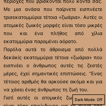
περιοχές που βρίσκονται πολύ κοντά σας.
Με μια ανάσα που παίρνετε εισπνέετε
τρισεκατομμύρια τέτοια «ζωάρια». Αυτές οι
ατομικές ζωικές μορφές είναι τόσο μικρές
που και ένα πλήθος από χίλια
εκατομμύρια παραμένει αόρατο.
Παρόλα αυτά το άθροισμα από πολλά
δεκάκίς εκατομμύρια τέτοια «ζωάρια» που
εισπνέει ο άνθρωπος αυτές τις ζεστές
μέρες, έχεί σημαντικές επιπτώσεις. “Ενας
τέτοιος αριθμός θα αρκούσε ακόμα και για
να χάσει ένας άνθρωπος τη ζωή του.
Γιατί αυτές οι ατομικές ζωικές μορφές
Dark Mode:
είναι τόσο επικίνδυνες για το σώμα όσο