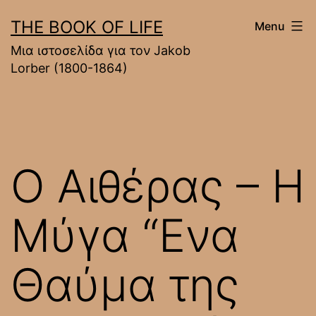
Skip
THE BOOK OF LIFE
Menu
to
Mια ιστοσελίδα για τον Jakob
content
Lorber (1800-1864)
Ο Αιθέρας – Η
Μύγα “Ενα
Θαύμα της