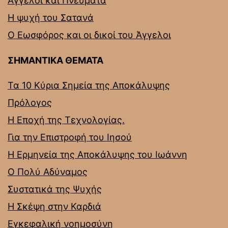
Άγγελοι και Πνεύματα
Η ψυχή του Σατανά
Ο Εωσφόρος και οι δικοί του Άγγελοι
ΣΗΜΑΝΤΙΚΑ ΘΕΜΑΤΑ
Τα 10 Κύρια Σημεία της Αποκάλυψης
Πρόλογος
Η Εποχή της Τεχνολογίας.
Για την Επιστροφή του Ιησού
Η Ερμηνεία της Αποκάλυψης του Ιωάννη
Ο Πολύ Αδύναμος
Συστατικά της Ψυχής
Η Σκέψη στην Καρδιά
Εγκεφαλική νοημοσύνη