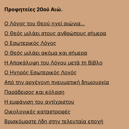
Προφητείες 20ού Αιώ.
Ο Λόγος του Θεού ηχεί αιώνια…
Ο Θεός μιλάει στους ανθρώπους σήμερα
Ο Εσωτερικός Λόγος
Ο Θεός μιλάει ακόμα και σήμερα
Η Αποκάλυψη του Λόγου μετά τη Βίβλο
Ο Ηχηρός Εσωτερικός Λογός
Από την αρχέγονη πνευματική δημιουργία
Παράδεισος και κόλαση
Η εμφάνιση του αντίχριστου
Οικολογικές καταστροφές
Βρισκόμαστε ήδη στην τελευταία εποχή