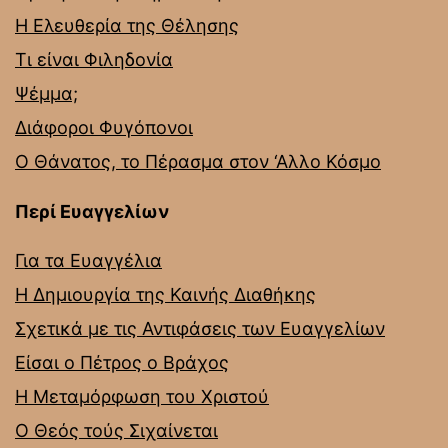
Η Ελευθερία της Θέλησης
Τι είναι Φιληδονία
Ψέμμα;
Διάφοροι Φυγόπονοι
Ο Θάνατος, το Πέρασμα στον ‘Αλλο Κόσμο
Περί Ευαγγελίων
Για τα Ευαγγέλια
Η Δημιουργία της Καινής Διαθήκης
Σχετικά με τις Αντιφάσεις των Ευαγγελίων
Είσαι ο Πέτρος ο Βράχος
Η Μεταμόρφωση του Χριστού
Ο Θεός τούς Σιχαίνεται